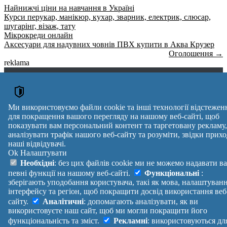
Найнижчі ціни на навчання в Україні
Курси перукар, манікюр, кухар, зварник, електрик, слюсар,
шугарінг, візаж, тату
Мікрокреди онлайн
Аксесуари для надувних човнів ПВХ купити в Аква Крузер
Оголошення →
reklama
Правила
Політика
Зворотній
Допомога
конфіденційності
зв'язок
Платні
Маніфест
Україна
Ми використовуємо файли cookie та інші технології відстежен
послуги
Про проект
Увійти
|
для покращення вашого перегляду на нашому веб-сайті, щоб
Вихід
показувати вам персональний контент та таргетовану рекламу,
аналізувати трафік нашого веб-сайту та розуміти, звідки прихо
наші відвідувачі.
Ok
Налаштувати
Необхідні
: без цих файлів cookie ми не можемо надавати в
певні функції на нашому веб-сайті.
Функціональні
:
зберігають уподобання користувача, такі як мова, налаштуван
інтерфейсу та регіон, щоб покращити досвід використання веб
сайту.
Аналітичні
: допомагають аналізувати, як ви
використовуєте наш сайт, щоб ми могли покращити його
функціональність та зміст.
Рекламні
: використовуються дл